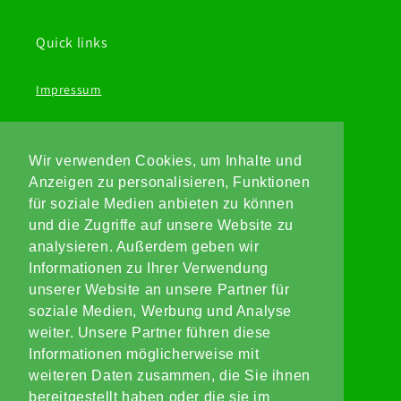
Quick links
Impressum
AGB
Wir verwenden Cookies, um Inhalte und
Widerrufsbelehrung
Anzeigen zu personalisieren, Funktionen
für soziale Medien anbieten zu können
Datenschutz
und die Zugriffe auf unsere Website zu
analysieren. Außerdem geben wir
Informationen zu Ihrer Verwendung
Anschrift
unserer Website an unsere Partner für
soziale Medien, Werbung und Analyse
REINGEN GMBH
weiter. Unsere Partner führen diese
Dürener Straße 424-428
Informationen möglicherweise mit
50858 Köln
weiteren Daten zusammen, die Sie ihnen
0221/17099250
bereitgestellt haben oder die sie im