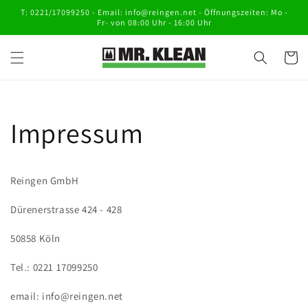
Direkt
T: 0221/17099250 - Email: info@reingen.net - Öffnungszeiten: Mo -
zum
Fr- von 08:00 Uhr - 16:00 Uhr
Inhalt
Warenko
Impressum
Reingen GmbH
Dürenerstrasse 424 - 428
50858 Köln
Tel.: 0221 17099250
email: info@reingen.net