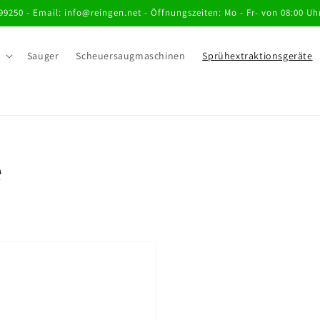
99250 - Email: info@reingen.net - Öffnungszeiten: Mo - Fr- von 08:00 Uhr
Sauger
Scheuersaugmaschinen
Sprühextraktionsgeräte
e